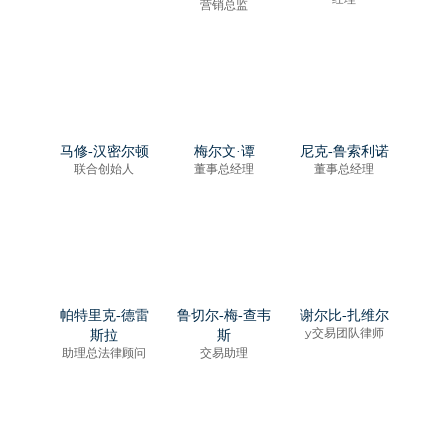
营销总监
马修-汉密尔顿
梅尔文·谭
尼克-鲁索利诺
联合创始人
董事总经理
董事总经理
帕特里克-德雷
鲁切尔-梅-查韦
谢尔比-扎维尔
y交易团队律师
斯拉
斯
助理总法律顾问
交易助理