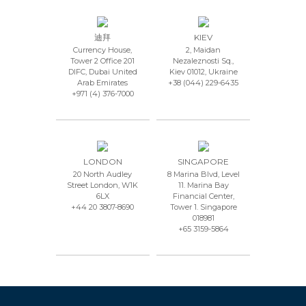
迪拜
KIEV
Currency House,
2, Maidan
Tower 2 Office 201
Nezaleznosti Sq.,
DIFC, Dubai United
Kiev 01012, Ukraine
Arab Emirates
+38 (044) 229-6435
+971 (4) 376-7000
LONDON
SINGAPORE
20 North Audley
8 Marina Blvd, Level
Street London, W1K
11. Marina Bay
6LX
Financial Center,
+44 20 3807-8690
Tower 1. Singapore
018981
+65 3159-5864