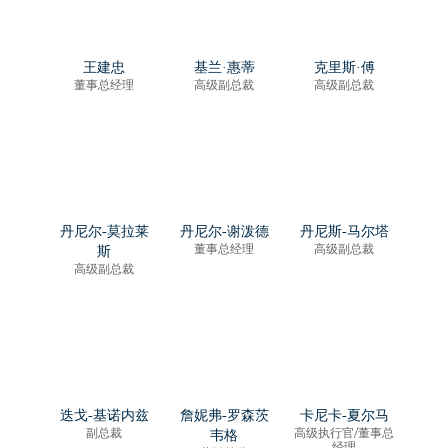
王建忠
基兰·惠蒂
克里斯·傅
董事总经理
高级副总裁
高级副总裁
丹尼尔-莫拉莱
丹尼尔-谢泼德
丹尼斯-马尔塔
董事总经理
高级副总裁
斯
高级副总裁
迭戈-基诺内兹
詹妮弗-罗森茨
卡尼卡-夏尔马
副总裁
高级执行官/董事总
韦格
经理