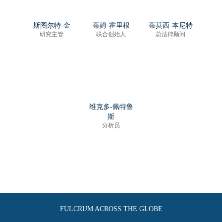
斯图尔特-金
蒂姆-霍里根
蒂莫西-本尼特
研究主管
联合创始人
总法律顾问
维克多-佩特鲁
斯
分析员
FULCRUM ACROSS THE GLOBE