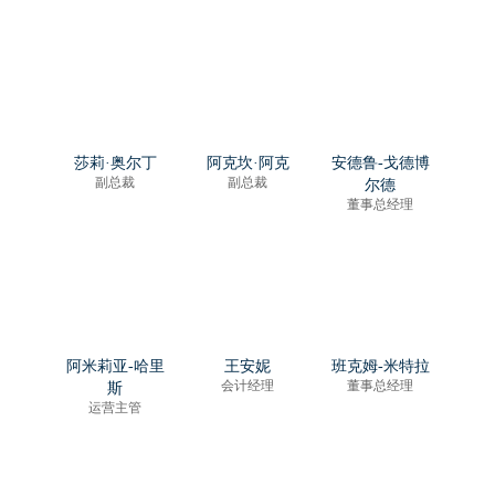
莎莉·奥尔丁
阿克坎·阿克
安德鲁-戈德博
副总裁
副总裁
尔德
董事总经理
阿米莉亚-哈里
王安妮
班克姆-米特拉
会计经理
董事总经理
斯
运营主管