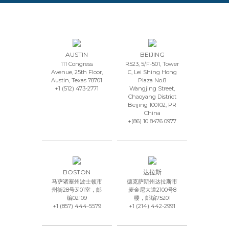
AUSTIN
BEIJING
111 Congress
R523, 5/F-501, Tower
Avenue, 25th Floor,
C, Lei Shing Hong
Austin, Texas 78701
Plaza No.8
+1 (512) 473-2771
Wangjing Street,
Chaoyang District
Beijing 100102, PR
China
+(86) 10 8476 0977
BOSTON
达拉斯
马萨诸塞州波士顿市
德克萨斯州达拉斯市
州街28号3101室，邮
麦金尼大道2100号8
编02109
楼，邮编75201
+1 (857) 444-5579
+1 (214) 442-2991