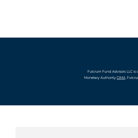
Fulcrum Fund Advisors LLC is 
Monetary Authority
CIMA
. Fulcr