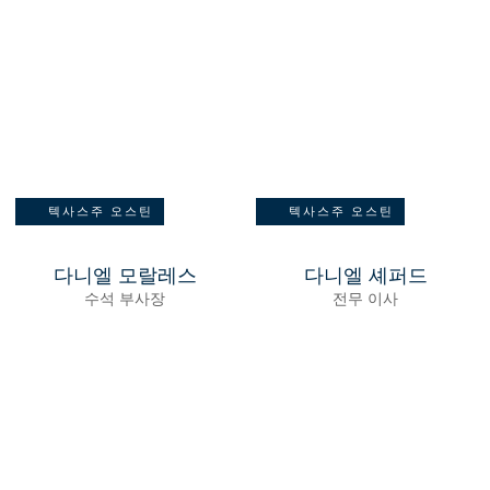
텍사스주 오스틴
텍사스주 오스틴
다니엘 모랄레스
다니엘 셰퍼드
수석 부사장
전무 이사