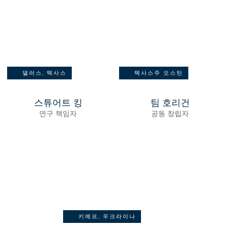
댈러스, 텍사스
텍사스주 오스틴
스튜어트 킹
팀 호리건
연구 책임자
공동 창립자
키예프, 우크라이나