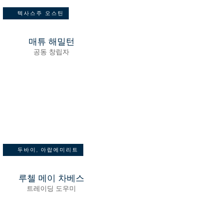
텍사스주 오스틴
매튜 해밀턴
공동 창립자
두바이, 아랍에미리트
루첼 메이 차베스
트레이딩 도우미