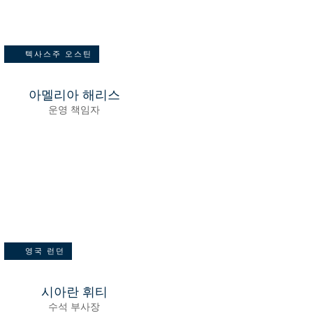
텍사스주 오스틴
아멜리아 해리스
운영 책임자
영국 런던
시아란 휘티
수석 부사장