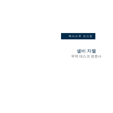
텍사스주 오스틴
셸비 자웰
무역 데스크 변호사