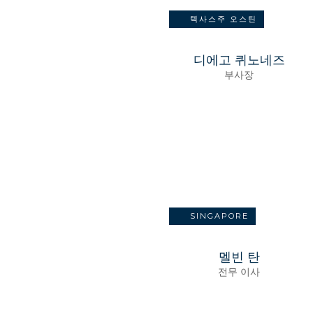
텍사스주 오스틴
디에고 퀴노네즈
부사장
SINGAPORE
멜빈 탄
전무 이사