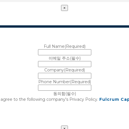
×
Full Name
(Required)
이메일 주소
(필수)
Company
(Required)
Phone Number
(Required)
동의함
(필수)
 agree to the following company's Privacy Policy.
Fulcrum Cap
×