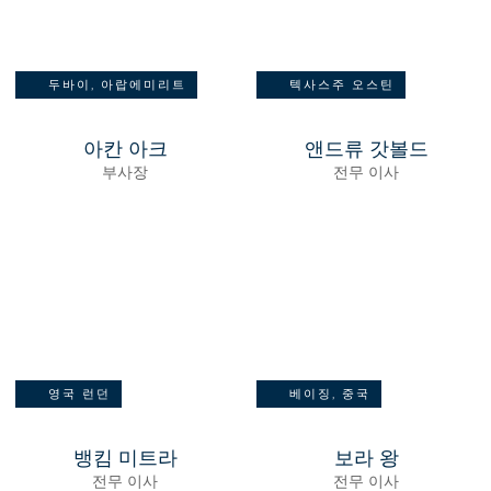
두바이, 아랍에미리트
텍사스주 오스틴
아칸 아크
앤드류 갓볼드
부사장
전무 이사
영국 런던
베이징, 중국
뱅킴 미트라
보라 왕
전무 이사
전무 이사