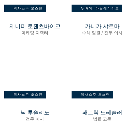
텍사스주 오스틴
두바이, 아랍에미리트
제니퍼 로젠츠바이크
카니카 샤르마
마케팅 디렉터
수석 임원 / 전무 이사
텍사스주 오스틴
텍사스주 오스틴
닉 루솔리노
패트릭 드레슬러
전무 이사
법률 고문