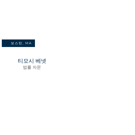
보스턴, MA
티모시 베넷
법률 자문