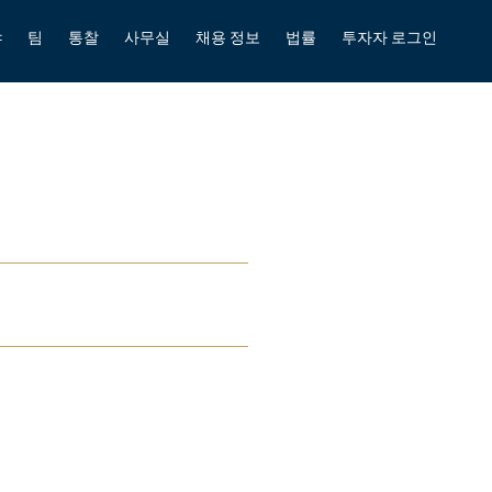
야
팀
통찰
사무실
채용 정보
법률
투자자 로그인