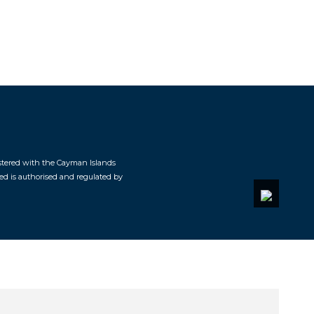
istered with the Cayman Islands
ted is authorised and regulated by