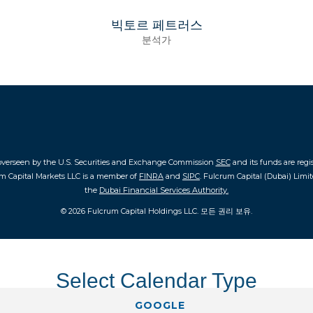
빅토르 페트러스
분석가
overseen by the U.S. Securities and Exchange Commission
SEC
and its funds are reg
um Capital Markets LLC is a member of
FINRA
and
SIPC
. Fulcrum Capital (Dubai) Limi
the
Dubai Financial Services Authority.
© 2026 Fulcrum Capital Holdings LLC. 모든 권리 보유.
Select Calendar Type
GOOGLE