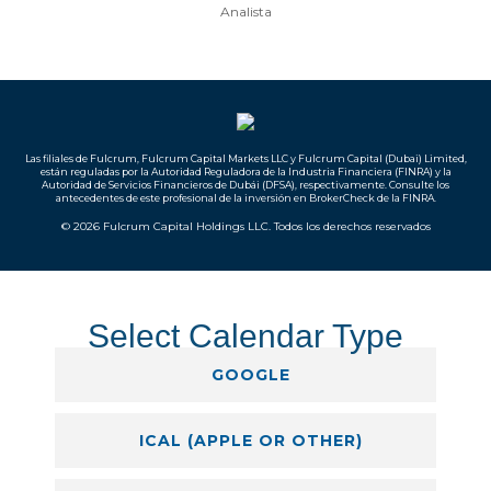
Analista
Las filiales de Fulcrum, Fulcrum Capital Markets LLC y Fulcrum Capital (Dubai) Limited,
están reguladas por la
Autoridad Reguladora de la Industria Financiera (FINRA) y
la
Autoridad de Servicios Financieros de Dubái (DFSA), respectivamente. Consulte los
antecedentes de este profesional de la inversión en
BrokerCheck de la FINRA
.
© 2026 Fulcrum Capital Holdings LLC. Todos los derechos reservados
Select Calendar Type
GOOGLE
ICAL (APPLE OR OTHER)