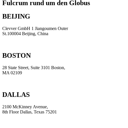
Fulcrum rund um den Globus
BEIJING
Clevver GmbH 1 Jiangoumen Outer
St.100004 Beijing, China
+86 (010) 579-1703
BOSTON
28 State Street, Suite 3101 Boston,
MA 02109
+86 (010) 579-1703
DALLAS
2100 McKinney Avenue,
8th Floor Dallas, Texas 75201
+1 (214) 442-2991