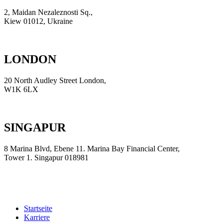
2, Maidan Nezaleznosti Sq.,
Kiew 01012, Ukraine
+38 (044) 229-6435
LONDON
20 North Audley Street London,
W1K 6LX
+44 20 3807-8690
SINGAPUR
8 Marina Blvd, Ebene 11. Marina Bay Financial Center,
Tower 1. Singapur 018981
+65 3159-5864
Startseite
Karriere