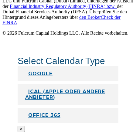
LLC und Fulcrum Capital (Dubai) Limited, unterliegen der Aufsicht
der
Financial Industry Regulatory Authority (FINRA) bzw.
der
Dubai Financial Services Authority (DFSA). Überprüfen Sie den
Hintergrund dieses Anlageberaters über
den BrokerCheck der
FINRA
.
© 2026 Fulcrum Capital Holdings LLC. Alle Rechte vorbehalten.
Select Calendar Type
GOOGLE
ICAL (APPLE ODER ANDERE
ANBIETER)
OFFICE 365
×